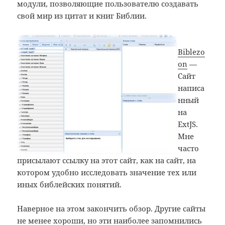
модули, позволяющие пользователю создавать
свой мир из цитат и книг Библии.
Biblezo
on
—
Сайт
написа
нный
на
ExtJS.
Мне
часто
присылают ссылку на этот сайт, как на сайт, на
котором удобно исследовать значение тех или
иных библейских понятий.
Наверное на этом закончить обзор. Другие сайты
не менее хороши, но эти наиболее запомнились