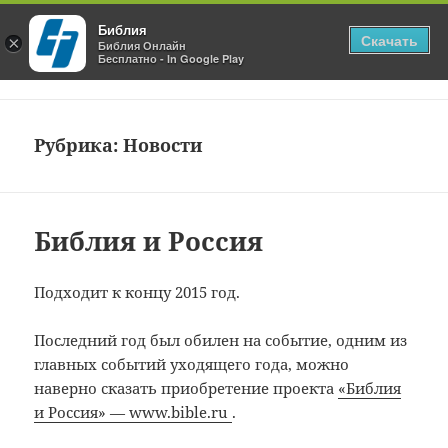
Библия
Скачать
×
Блог Библия Онлайн
Библия Онлайн
Бесплатно - In Google Play
МЕНЮ
И
ВИДЖЕТЫ
Рубрика:
Новости
Библия и Россия
Подходит к концу 2015 год.
Последний год был обилен на событие, одним из
главных событий уходящего года, можно
наверно сказать приобретение проекта
«Библия
и Россия» — www.bible.ru
.