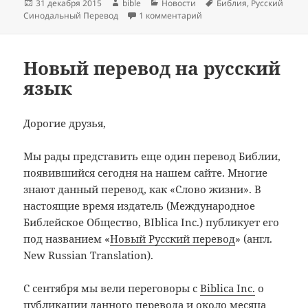
Опубликовано
Автор
Рубрики
Метки
31 декабря 2015
bible
Новости
Библия
,
Русский
к записи Библия и Россия
Синодальный Перевод
1 комментарий
Новый перевод на русский
язык
Дорогие друзья,
Мы рады представить еще один перевод Библии,
появившийся сегодня на нашем сайте. Многие
знают данный перевод, как «Слово жизни». В
настоящие время издатель (Международное
Библейское Общество, BIblica Inc.) публикует его
под названием «
Новый Русский перевод
» (англ.
New Russian Translation).
С сентября мы вели переговоры с
Biblica Inc.
о
публикации данного перевода и около месяца