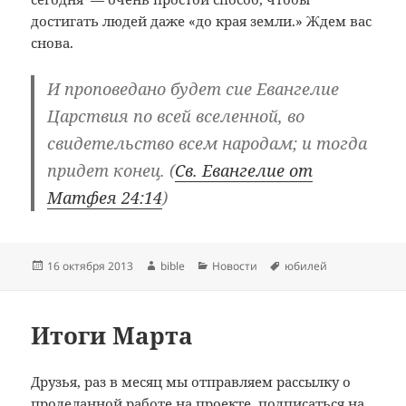
достигать людей даже «до края земли.» Ждем вас
снова.
И проповедано будет сие Евангелие
Царствия по всей вселенной, во
свидетельство всем народам; и тогда
придет конец. (
Св. Евангелие от
Матфея 24:14
)
Опубликовано
Автор
Рубрики
Метки
16 октября 2013
bible
Новости
юбилей
Итоги Марта
Друзья, раз в месяц мы отправляем рассылку о
проделанной работе на проекте, подписаться на