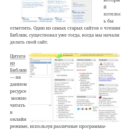
й
хотелос
ь бы
отметить. Один из самых старых сайтов о чтении
Библии, существовал уже тогда, когда мы начали
делать свой сайт.
Цитата
из
Библии
— на
данном
ресурсе
можно
читать
в
онлайн
режиме, используя различные программы-