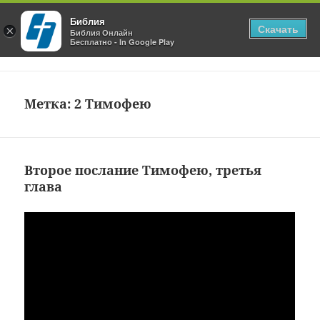
Библия
Скачать
×
Блог Библия Онлайн
Библия Онлайн
Бесплатно - In Google Play
МЕНЮ
И
ВИДЖЕТЫ
Метка:
2 Тимофею
Второе послание Тимофею, третья
глава