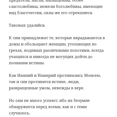
предатели, наглы, напыщенны, более
сластолюбивы, нежели боголюбивы, имеющие
вид благочестия, силы же его отрекшиеся.
Таковых удаляйся.
К сим принадлежат те, которые вкрадываются в
домы и обольщают женщин, утопающих во
грехах, водимых различными похотями, всегда
учащихся и никогда не могущих дойти до
познания истины.
Как Ианний и Иамврий противились Моисею,
так и сии противятся истине, люди,
развращенные умом, невежды в вере.
Но они не много успеют; ибо их безумие
обнаружится перед всеми, как и с теми
случилось.