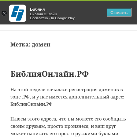
Библия
Скачать
×
Блог Библия Онлайн
Библия Онлайн
Бесплатно - In Google Play
МЕНЮ
И
ВИДЖЕТЫ
Метка:
домен
БиблияОнлайн.РФ
На этой неделе началась регистрация доменов в
зоне .РФ, и у нас имеется дополнительный адрес:
БиблияОнлайн.РФ
Плюсы этого адреса, что вы можете его сообщить
своим друзьям, просто произнеся, и ваш друг
может написать его просто русскими буквами.