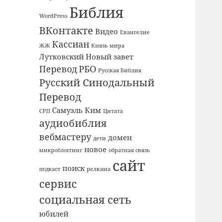
Библия
WordPress
ВКонтакте
Видео
Евангелие
Кассиан
ЖЖ
Князь мира
Лутковский
Новый завет
Перевод
РБО
Русская Библия
Русский Синодальный
Перевод
Самуэль Ким
СРП
Цитата
аудиобиблия
вебмастеру
домен
дети
новое
микроблоггинг
обратная связь
сайт
поиск
подкаст
релкама
сервис
социальная сеть
юбилей