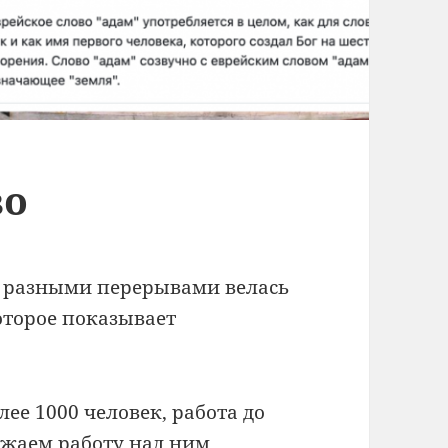
во
 с разными перерывами велась
оторое показывает
лее 1000 человек, работа до
лжаем работу над ним.