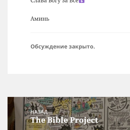
Слава Богу за Всё
Аминь
Обсуждение закрыто.
Навигация
по
НАЗАД
The Bible Project
записям
Предыдущая
запись: