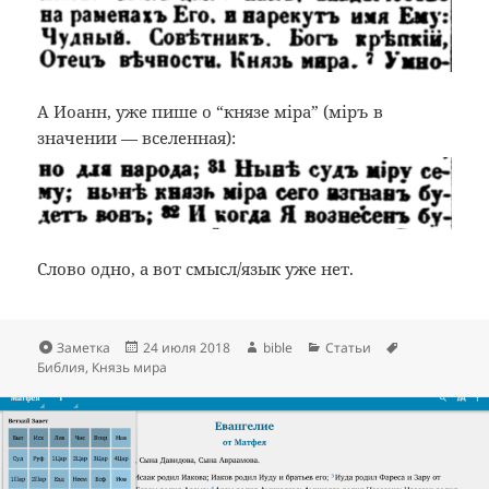
А Иоанн, уже пише о “князе міра” (міръ в
значении — вселенная):
Слово одно, а вот смысл/язык уже нет.
Формат
Опубликовано
Автор
Рубрики
Метки
Заметка
24 июля 2018
bible
Статьи
Библия
,
Князь мира