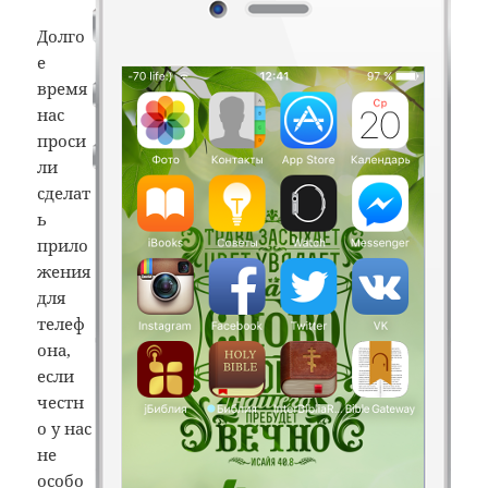
Долго
е
время
нас
проси
ли
сделат
ь
прило
жения
для
телеф
она,
если
честн
о у нас
не
особо