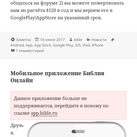
общаться на форуме 2) вы можете пожертвовать
нам из расчёта $120 в год и мы вернем его в
GooglePlay\AppStore на указанный срок.
Формат
Опубликовано
Автор
Рубрики
Метки
Заметка
18 июня 2017
bible
Новости
Android
,
App
,
App Store
,
Google Play
,
iOS
,
iPad
,
iPhone
к записи Приложение для чтения Библии
1 комментарий
Мобильное приложение Библия
Онлайн
Данное приложение больше не
поддерживается, перейдите к новому по
ссылке
app.bible.ru
Друзь
я,